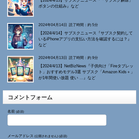
【2024/4/15】サブスクニュース『「サブスク解除」
ボタンの仕組み』など
2024年04月14日
読了時間：約 5分
【2024/4/14】サブスクニュース『サブスク契約して
いるiPhoneアプリの支払い方法を確認するには？』
など
2024年04月13日
読了時間：約 9分
【2024/4/13】NetBizNews『子供向け「Fireタブレッ
ト」おすすめモデル3選 サブスク「Amazon Kids＋」
が1年間使い放題 使い …』など
コメントフォーム
名前
(必須)
メールアドレス
(公開されません) (必須)