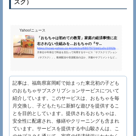
スク）
Yahoo!ニュース
「おもちゃは初めての教育」家庭の経済事情に左
右されない仕組みを…おもちゃの『サ...
https://news.yahoo.co.jp/articles/6807572dd1a0e1992bbd2bedde8a7e2149a27a95
月単位や年単位で料金を支払って利用するサービス「サブスクリプション
（サブスク）」。動画配信や音楽配信のほか、洋服やサプリメントなどの
サブスクもあります。サブスクの利用者が増える中、東北で初めて「子ど
記事は、福島県富岡町で始まった東北初の子ども
のおもちゃサブスクリプションサービスについて
紹介しています。このサービスは、おもちゃを毎
月交換し、子どもたちに新鮮な遊びを提供するこ
とを目的としています。提供されるおもちゃは、
安全性に配慮され、修繕やクリーニングも含まれ
ています。サービスを提供する中山駿さんは、こ