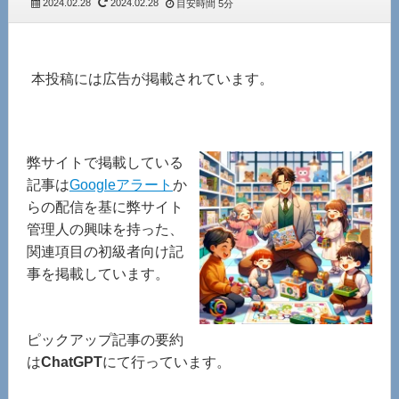
2024.02.28
2024.02.28
目安時間
5分
本投稿には広告が掲載されています。
弊サイトで掲載している
記事は
Googleアラート
か
らの配信を基に弊サイト
管理人の興味を持った、
関連項目の初級者向け記
事を掲載しています。
ピックアップ記事の要約
は
ChatGPT
にて行っています。