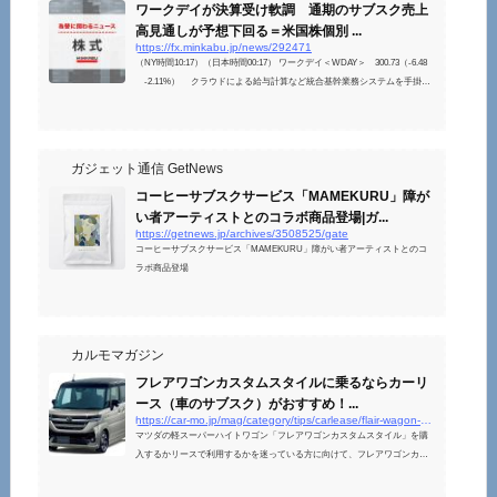
ワークデイが決算受け軟調 通期のサブスク売上
高見通しが予想下回る＝米国株個別 ...
https://fx.minkabu.jp/news/292471
（NY時間10:17）（日本時間00:17） ワークデイ＜WDAY＞ 300.73（-6.48
-2.11%） クラウドによる給与計算など統合基幹業務システムを手掛け
るワークデイ＜WDAY＞が軟調...
ガジェット通信 GetNews
コーヒーサブスクサービス「MAMEKURU」障が
い者アーティストとのコラボ商品登場|ガ...
https://getnews.jp/archives/3508525/gate
コーヒーサブスクサービス「MAMEKURU」障がい者アーティストとのコ
ラボ商品登場
カルモマガジン
フレアワゴンカスタムスタイルに乗るならカーリ
ース（車のサブスク）がおすすめ！...
https://car-mo.jp/mag/category/tips/carlease/flair-wagon-custom/
マツダの軽スーパーハイトワゴン「フレアワゴンカスタムスタイル」を購
入するかリースで利用するかを迷っている方に向けて、フレアワゴンカス
タムスタイルのリース料金やリースがおすすめの理由を解説します。初期
費用なし、定額制で好きな車に乗れる車のサブスクであるカーリースの仕