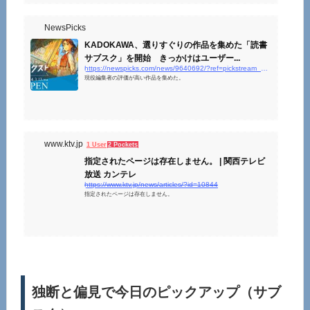
組みや魅力についてもご紹介します。
NewsPicks
KADOKAWA、選りすぐりの作品を集めた「読書
サブスク」を開始 きっかけはユーザー...
https://newspicks.com/news/9640692/?ref=pickstream_2112738&#038;displayOrder=4&#038;firstLoad=true&#038;direction=BACKWARD&#038;loadedAt=1709079574
現役編集者の評価が高い作品を集めた。
www.ktv.jp
1 User
2 Pockets
指定されたページは存在しません。 | 関西テレビ
放送 カンテレ
https://www.ktv.jp/news/articles/?id=10844
指定されたページは存在しません。
独断と偏見で今日のピックアップ（サブ