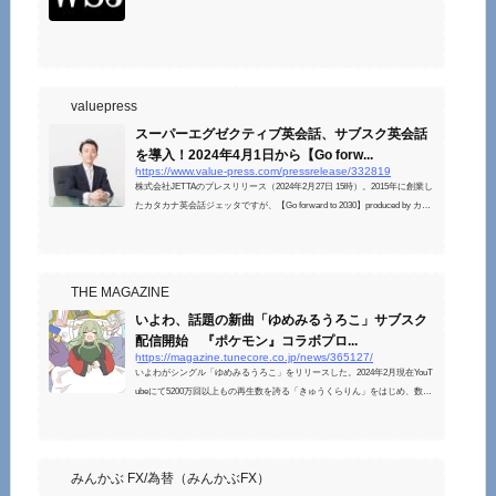
valuepress
スーパーエグゼクティブ英会話、サブスク英会話
を導入！2024年4月1日から【Go forw...
https://www.value-press.com/pressrelease/332819
株式会社JETTAのプレスリリース（2024年2月27日 15時）。2015年に創業し
たカタカナ英会話ジェッタですが、【Go forward to 2030】produced by カタ
カナ英会話ジェッタと題して、2030年の日本人口の0.1%に当たる、約12万
人を対象にしたサービスを展開いたします。今後の更なるパワーアップを
目指して、サービス向上と高品質な英会話教室を運営・維持するため、202
4年4月1日より、料金改定をいたします。現行のサービスにつきましては、
THE MAGAZINE
2024年3月31日で終了となりますので、お早めにご利用いただければ幸いで
いよわ、話題の新曲「ゆめみるうろこ」サブスク
す。
配信開始 『ポケモン』コラボプロ...
https://magazine.tunecore.co.jp/news/365127/
いよわがシングル「ゆめみるうろこ」をリリースした。2024年2月現在YouT
ubeにて5200万回以上もの再生数を誇る「きゅうくらりん」をはじめ、数々
のヒット曲で知られるボカロP・いよわ。今回配信開始された2024年第...
みんかぶ FX/為替（みんかぶFX）