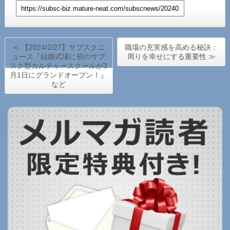
≪ 【2024/2/27】サブスクニ
職場の充実感を高める秘訣：
ュース『結婚式場に初のサブ
周りを幸せにする重要性 ≫
スク型カルチャースクールが3
月1日にグランドオープン！』
など